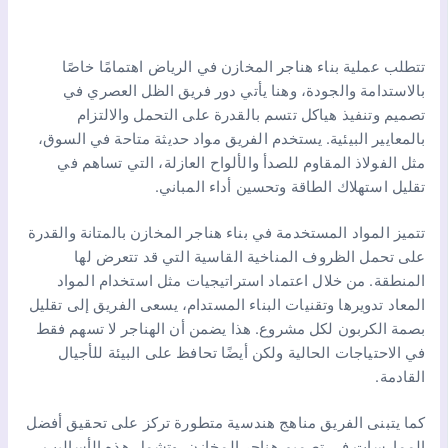
تتطلب عملية بناء هناجر المخازن في الرياض اهتمامًا خاصًا
بالاستدامة والجودة، وهنا يأتي دور فريق الظل العصري في
تصميم وتنفيذ هياكل تتسم بالقدرة على التحمل والالتزام
بالمعايير البيئية. يستخدم الفريق مواد حديثة متاحة في السوق،
مثل الفولاذ المقاوم للصدأ والألواح العازلة، التي تساهم في
تقليل استهلاك الطاقة وتحسين أداء المباني.
تتميز المواد المستخدمة في بناء هناجر المخازن بالمتانة والقدرة
على تحمل الظروف المناخية القاسية التي قد تتعرض لها
المنطقة. من خلال اعتماد استراتيجيات مثل استخدام المواد
المعاد تدويرها وتقنيات البناء المستدام، يسعى الفريق إلى تقليل
بصمة الكربون لكل مشروع. هذا يضمن أن الهناجر لا تسهم فقط
في الاحتياجات الحالية ولكن أيضًا تحافظ على البيئة للأجيال
القادمة.
كما يتبنى الفريق مناهج هندسية متطورة تركز على تحقيق أفضل
الممارسات في تصميم هناجر المخازن. وتشمل هذه الأساليب