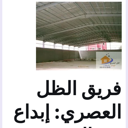
فريق الظل
العصري: إبداع