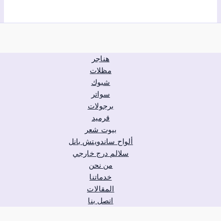
هناجر
مظلات
شبوك
سواتر
برجولات
قرميد
بيوت شعر
ألواح ساندويتش بانل
سلالم درج خارجي
من نحن
خدماتنا
المقالات
اتصل بنا