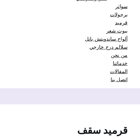
سواتر
برجولات
قرميد
بيوت شعر
ألواح ساندويتش بانل
سلالم درج خارجي
من نحن
خدماتنا
المقالات
اتصل بنا
قرميد سقف