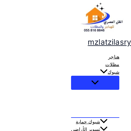
mzlatzilasry
هناجر
مظلات
شبوك
شبوك حماية
تسوير الأراضي