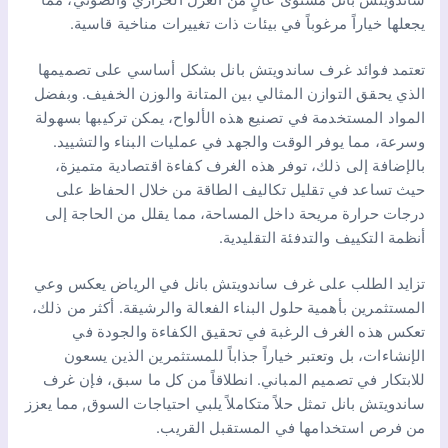
ساندويتش بانل مستوى عالٍ من العزل الحراري والصوتي، مما
يجعلها خياراً مرغوباً في بيئات ذات تغييرات مناخية قاسية.
تعتمد فوائد غرف ساندويتش بانل بشكل أساسي على تصميمها
الذي يحقق التوازن المثالي بين المتانة والوزن الخفيف. وبفضل
المواد المستخدمة في تصنيع هذه الألواح، يمكن تركيبها بسهولة
وسرعة، مما يوفر الوقت والجهد في عمليات البناء والتشييد.
بالإضافة إلى ذلك، توفر هذه الغرف كفاءة اقتصادية متميزة،
حيث تساعد في تقليل تكاليف الطاقة من خلال الحفاظ على
درجات حرارة مريحة داخل المساحة، مما يقلل من الحاجة إلى
أنظمة التكييف والتدفئة التقليدية.
تزايد الطلب على غرف ساندويتش بانل في الرياض يعكس وعي
المستثمرين بأهمية حلول البناء الفعالة والرشيقة. أكثر من ذلك،
تعكس هذه الغرف الرغبة في تحقيق الكفاءة والجودة في
الإنشاءات، بل وتعتبر خياراً جذاباً للمستثمرين الذين يسعون
للابتكار في تصميم المباني. انطلاقاً من كل ما سبق، فإن غرف
ساندويتش بانل تمثل حلاً متكاملاً يلبي احتياجات السوق, مما يعزز
من فرص استخدامها في المستقبل القريب.