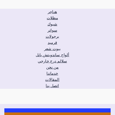
هناجر
مظلات
شبوك
سواتر
برجولات
قرميد
بيوت شعر
ألواح ساندويتش بانل
سلالم درج خارجي
من نحن
خدماتنا
المقالات
اتصل بنا