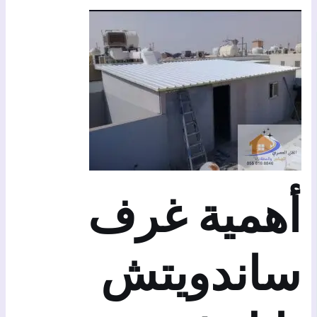
أهمية غرف
ساندويتش