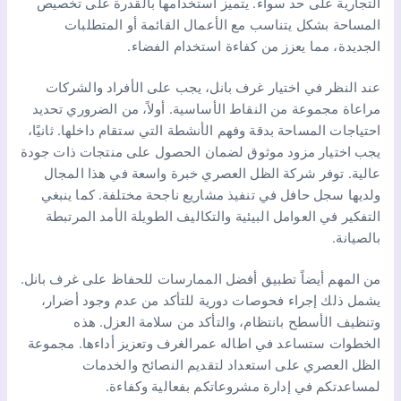
التجارية على حد سواء. يتميز استخدامها بالقدرة على تخصيص
المساحة بشكل يتناسب مع الأعمال القائمة أو المتطلبات
الجديدة، مما يعزز من كفاءة استخدام الفضاء.
عند النظر في اختيار غرف بانل، يجب على الأفراد والشركات
مراعاة مجموعة من النقاط الأساسية. أولاً، من الضروري تحديد
احتياجات المساحة بدقة وفهم الأنشطة التي ستقام داخلها. ثانيًا،
يجب اختيار مزود موثوق لضمان الحصول على منتجات ذات جودة
عالية. توفر شركة الظل العصري خبرة واسعة في هذا المجال
ولديها سجل حافل في تنفيذ مشاريع ناجحة مختلفة. كما ينبغي
التفكير في العوامل البيئية والتكاليف الطويلة الأمد المرتبطة
بالصيانة.
من المهم أيضاً تطبيق أفضل الممارسات للحفاظ على غرف بانل.
يشمل ذلك إجراء فحوصات دورية للتأكد من عدم وجود أضرار،
وتنظيف الأسطح بانتظام، والتأكد من سلامة العزل. هذه
الخطوات ستساعد في اطاله عمرالغرف وتعزيز أداءها. مجموعة
الظل العصري على استعداد لتقديم النصائح والخدمات
لمساعدتكم في إدارة مشروعاتكم بفعالية وكفاءة.