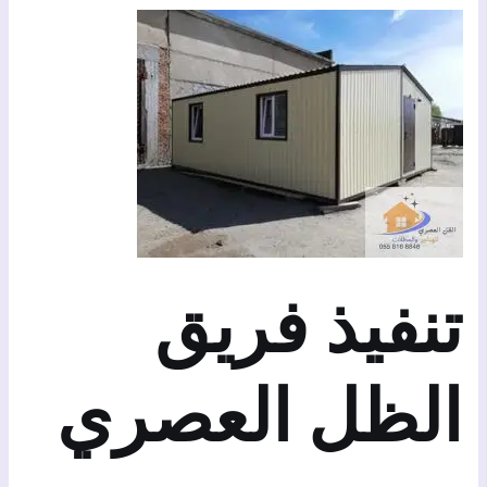
تنفيذ فريق
الظل العصري