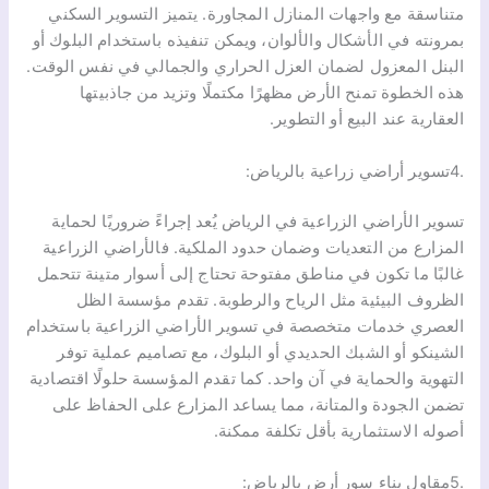
متناسقة مع واجهات المنازل المجاورة. يتميز التسوير السكني
بمرونته في الأشكال والألوان، ويمكن تنفيذه باستخدام البلوك أو
البنل المعزول لضمان العزل الحراري والجمالي في نفس الوقت.
هذه الخطوة تمنح الأرض مظهرًا مكتملًا وتزيد من جاذبيتها
العقارية عند البيع أو التطوير.
.4تسوير أراضي زراعية بالرياض:
تسوير الأراضي الزراعية في الرياض يُعد إجراءً ضروريًا لحماية
المزارع من التعديات وضمان حدود الملكية. فالأراضي الزراعية
غالبًا ما تكون في مناطق مفتوحة تحتاج إلى أسوار متينة تتحمل
الظروف البيئية مثل الرياح والرطوبة. تقدم مؤسسة الظل
العصري خدمات متخصصة في تسوير الأراضي الزراعية باستخدام
الشينكو أو الشبك الحديدي أو البلوك، مع تصاميم عملية توفر
التهوية والحماية في آن واحد. كما تقدم المؤسسة حلولًا اقتصادية
تضمن الجودة والمتانة، مما يساعد المزارع على الحفاظ على
أصوله الاستثمارية بأقل تكلفة ممكنة.
.5مقاول بناء سور أرض بالرياض: