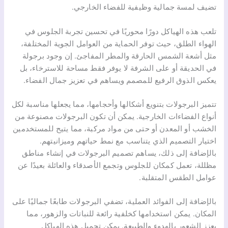
تضيف لمسة جمالية وظيفية للفضاء الخارجي.
تلعب هذه الهياكل دورًا محوريًا في تحسين تجربة الجلوس في
الهواء الطلق، حيث توفر الحماية من العوامل الجوية المختلفة،
مثل أشعة الشمس الحارقة والمطر المفاجئ. إن وجود برجولة
في الحديقة أو على الشرفة لا يوفر فقط مساحة للاسترخاء، بل
يعكس الذوق الرفيع للمصمم ويساهم في تعزيز جمال الفضاء.
تتميز البرجولات بتنويع أشكالها وأحجامها، مما يجعلها مناسبة لكل
أنواع الفضاءات الخارجية. يمكن أن تكون البرجولات مصنوعة من
الخشب أو المعدن أو حتى من مواد مركبة، مما يتيح للمستخدمين
اختيار التصميم الذي يتناسب مع نمط حياتهم وميزانيتهم.
بالإضافة إلى ذلك، يساهم تصميم البرجولات في إنشاء مناطق
مظللة، تعمل كمكان للجلوس وتجمع الأصدقاء والعائلة بعيدًا عن
عوامل الطقس المتقلبة.
بالإضافة إلى الفوائد العملية، تضفي البرجولات طابعًا جماليًا على
المكان. يمكن استخدامها كخلفية رائعة للنباتات والزهور، مما
يعزز الشعور بالهدوء والطبيعة. يمكن تجميل هذه الهياكل