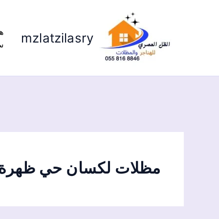
ه
mzlatzilasry
س
مظلات لكسان حي ظهرة ل