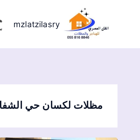
ه
mzlatzilasry
س
مظلات لكسان حي الشفا 