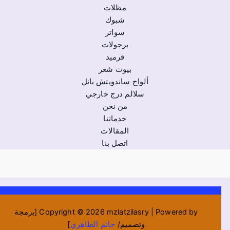
مظلات
شبوك
سواتر
برجولات
قرميد
بيوت شعر
ألواح ساندويتش بانل
سلالم درج خارجي
من نحن
خدماتنا
المقالات
اتصل بنا
Copyright © 2026 mzlatzilasry | Powered by [برمجة
وتصميم/
حاتم الطاهري
]