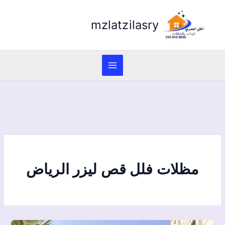
mzlatzilasry
مظلات فلل قص ليزر الرياض