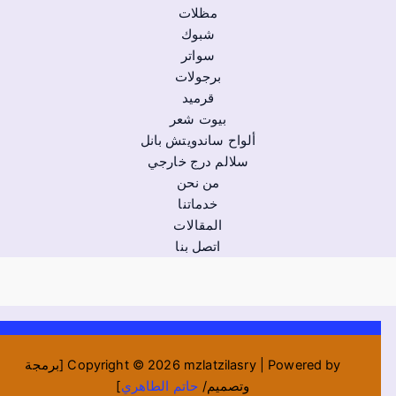
مظلات
شبوك
سواتر
برجولات
قرميد
بيوت شعر
ألواح ساندويتش بانل
سلالم درج خارجي
من نحن
خدماتنا
المقالات
اتصل بنا
Copyright © 2026 mzlatzilasry | Powered by [برمجة
وتصميم/
حاتم الطاهري
]