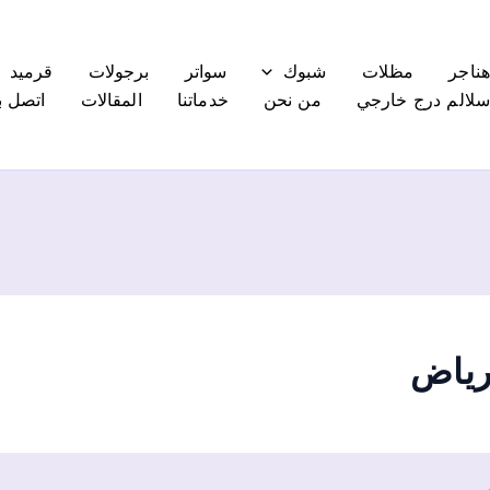
ناجر
مظلات
شبوك
سواتر
برجولات
قرميد
لالم درج خارجي
من نحن
خدماتنا
المقالات
اتصل بن
رياض