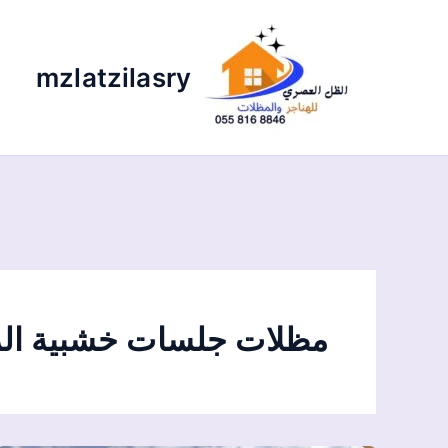
ه
mzlatzilasry
س
مظلات جلسات خشبية ال