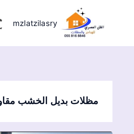
ه
mzlatzilasry
س
مظلات بديل الخشب مقاوم