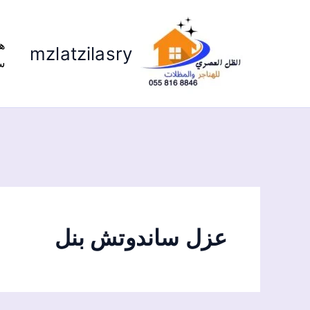
ه
mzlatzilasry
س
عزل ساندوتش بنل