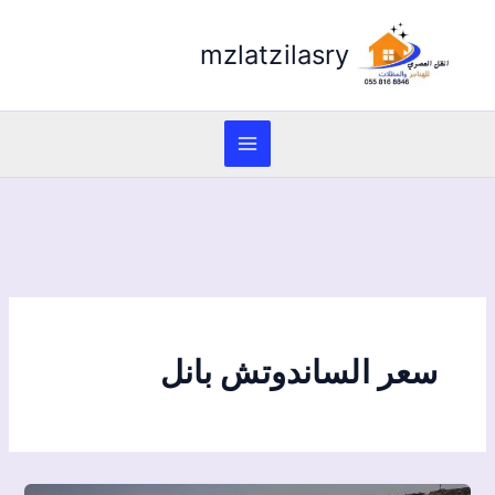
mzlatzilasry
سعر الساندوتش بانل