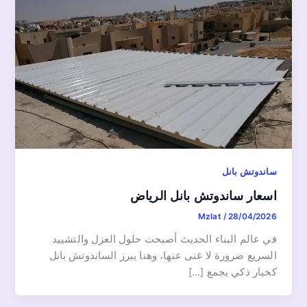
ساندوتش بانل
اسعار ساندوتش بانل الرياض
Mzlat
/
28/04/2026
في عالم البناء الحديث أصبحت حلول العزل والتشييد
السريع ضرورة لا غنى عنها، وهنا يبرز الساندوتش بانل
كخيار ذكي يجمع […]