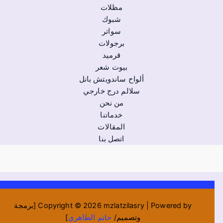
مظلات
شبوك
سواتر
برجولات
قرميد
بيوت شعر
ألواح ساندويتش بانل
سلالم درج خارجي
من نحن
خدماتنا
المقالات
اتصل بنا
Copyright © 2026 mzlatzilasry | Powered by [برمجة
وتصميم/
حاتم الطاهري
]